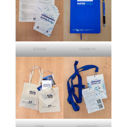
dípticos
cuaderno
bolsa
acreditación