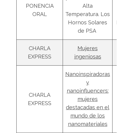
PONENCIA
Alta
Cañad
ORAL
Temperatura. Los
Jos
Hornos Solares
Rodríg
de PSA
CHARLA
Mujeres
Glor
EXPRESS
ingeniosas
Rodrí
Nanoinspiradoras
y
nanoinfluencers:
CHARLA
Jordi 
mujeres
EXPRESS
Marc
destacadas en el
mundo de los
nanomateriales