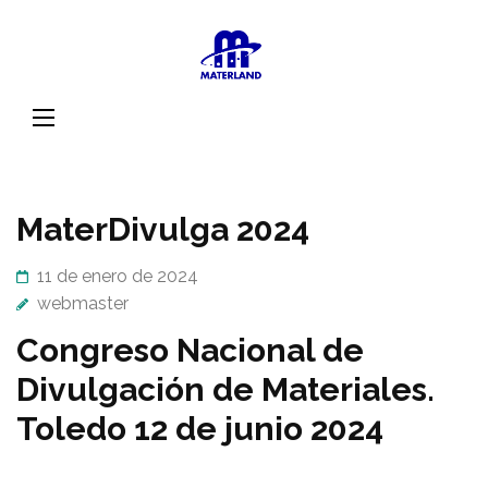
Saltar
al
Materland ·
Ciencia, Ingeniería y
contenido
Acercándo
Tecnología de
(presiona
al maravill
Materiales
la
mundo de l
tecla
materiales
Intro)
MaterDivulga 2024
11 de enero de 2024
webmaster
Congreso Nacional de
Divulgación de Materiales.
Toledo 12 de junio 2024