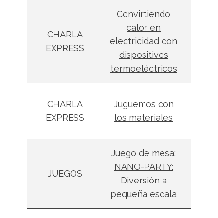
Convirtiendo
calor en
Jor
CHARLA
electricidad con
Garc
EXPRESS
dispositivos
Caña
termoeléctricos
Mar
CHARLA
Juguemos con
Nativ
EXPRESS
los materiales
Ant
Juego de mesa:
NANO-PARTY:
Robe
JUEGOS
Diversión a
Cerav
pequeña escala