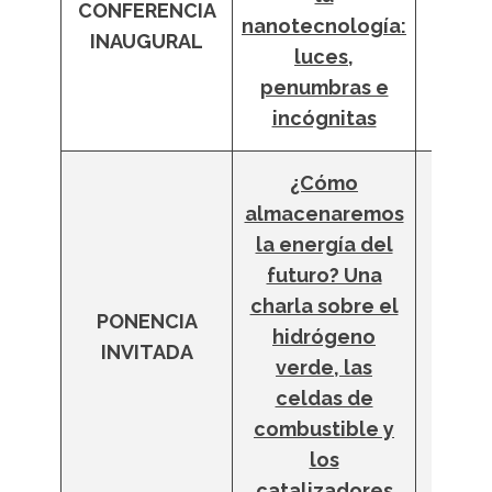
CONFERENCIA
Ped
nanotecnología:
INAUGURAL
Sere
luces,
penumbras e
incógnitas
¿Cómo
almacenaremos
la energía del
futuro? Una
charla sobre el
PONENCIA
Gisel
hidrógeno
INVITADA
Arz
verde, las
celdas de
combustible y
los
catalizadores