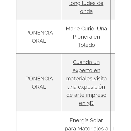
longitudes de
onda
Marie Curie, Una
PONENCIA
Rafa
Pionera en
ORAL
Camar
Toledo
Cuando un
experto en
Soco
PONENCIA
materiales visita
Cast
ORAL
una exposición
Garc
de arte impreso
en 3D
Energía Solar
para Materiales a
Inmacu