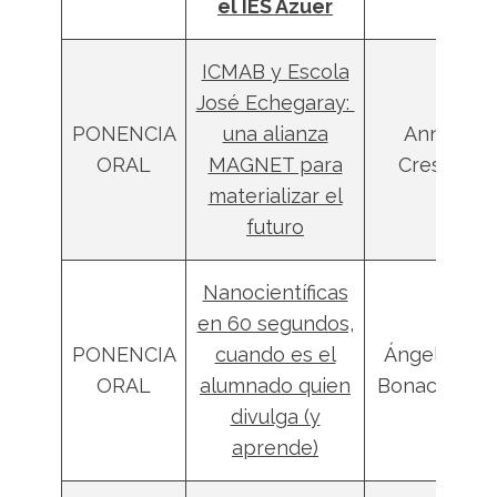
el IES Azuer
ICMAB y Escola
José Echegaray:
PONENCIA
una alianza
Anna
ORAL
MAGNET para
Crespi
materializar el
futuro
Nanocientíficas
en 60 segundos,
PONENCIA
cuando es el
Ángela R.
ORAL
alumnado quien
Bonachera
divulga (y
aprende)