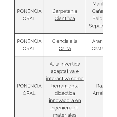
Maribel
PONENCIA
Carpetania
Cañas y
ORAL
Científica
Paloma
Sepúlveda
PONENCIA
Ciencia a la
Arantxa
ORAL
Carta
Castaño
Aula invertida
adaptativa e
interactiva como
PONENCIA
herramienta
Raúl
ORAL
didáctica
Arrabal
innovadora en
ingeniería de
materiales