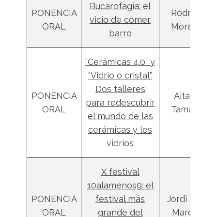
Bucarofagia: el
PONENCIA
Rodrigo
vicio de comer
ORAL
Moreno
barro
“Cerámicas 4.0” y
“Vidrio o cristal”.
Dos talleres
PONENCIA
Aitana
para redescubrir
ORAL
Tamayo
el mundo de las
cerámicas y los
vidrios
X festival
10alamenos9: el
PONENCIA
festival más
Jordi Díaz
ORAL
grande del
Marcos