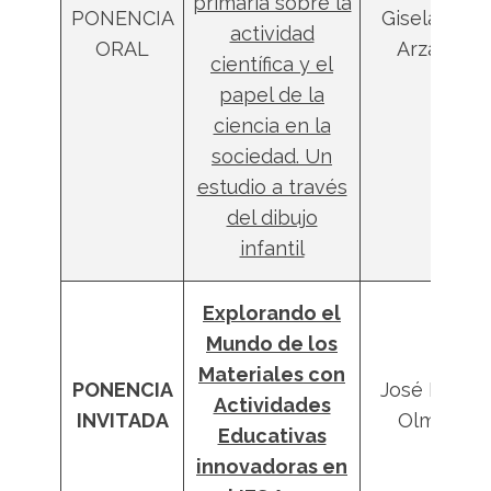
primaria sobre la
PONENCIA
Gisela M.
actividad
ORAL
Arzac
científica y el
papel de la
ciencia en la
sociedad. Un
estudio a través
del dibujo
infantil
Explorando el
Mundo de los
Materiales con
PONENCIA
José Luis
Actividades
INVITADA
Olmo
Educativas
innovadoras en