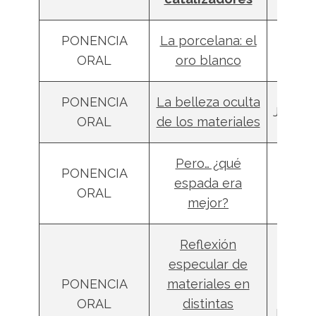
PONENCIA
La porcelana: el
Rodr
ORAL
oro blanco
More
PONENCIA
La belleza oculta
Javier
ORAL
de los materiales
Pero… ¿qué
PONENCIA
Móni
espada era
ORAL
Preci
mejor?
Reflexión
especular de
Migu
PONENCIA
materiales en
Áng
ORAL
distintas
Ferná