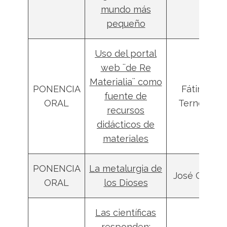
mundo más
pequeño
Uso del portal
web ¨de Re
Materialia¨ como
PONENCIA
Fátima
fuente de
ORAL
Ternero
recursos
didácticos de
materiales
PONENCIA
La metalurgia de
José Calaf
ORAL
los Dioses
Las científicas
responden: