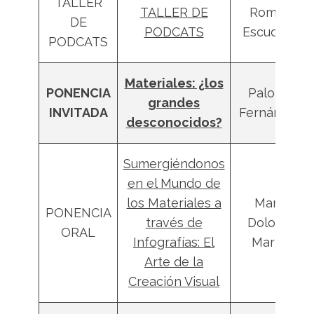
TALLER
TALLER DE
Román
DE
PODCATS
Escudero
PODCATS
Materiales: ¿los
PONENCIA
Paloma
grandes
INVITADA
Fernández
desconocidos?
Sumergiéndonos
en el Mundo de
los Materiales a
María
PONENCIA
través de
Dolores
ORAL
Infografías: El
Martín
Arte de la
Creación Visual