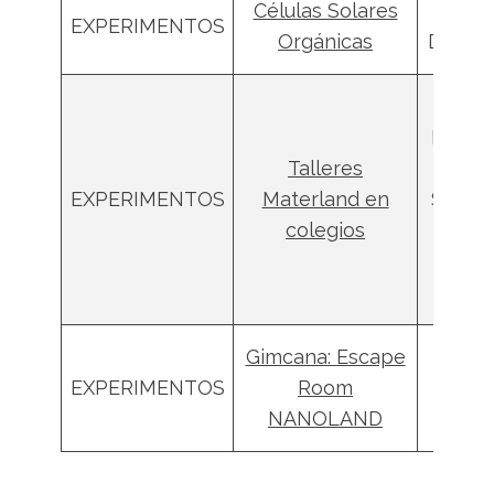
Células Solares
Roc
EXPERIMENTOS
Orgánicas
Domín
Glor
Rodríg
Talleres
Dor
EXPERIMENTOS
Materland en
Sierra
colegios
Rome
Anto
Cañad
Gimcana: Escape
Jordi 
EXPERIMENTOS
Room
Marc
NANOLAND