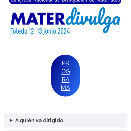
PR
OG
RA
MA
A quién va dirigido