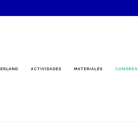
ERLAND
ACTIVIDADES
MATERIALES
CONGRES
rland · Acercándonos al maravillo
geniería y Tecnología de Materiales