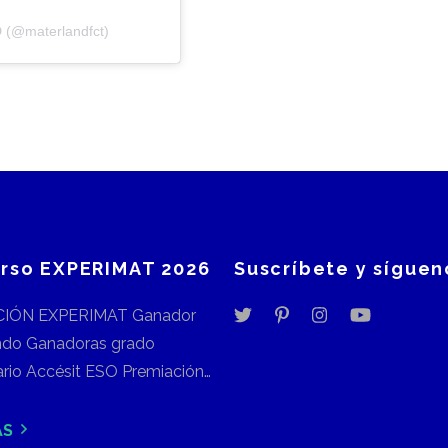
 (@materlandfct)
rso EXPERIMAT 2026
Suscríbete y síguen
IÓN EXPERIMAT Ganador
ndo Ganadoras grado
tario Accésit ESO Premiación…
ÁS