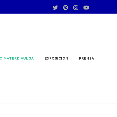
O MATERDIVULGA
EXPOSICIÓN
PRENSA
so mundo de los materiales