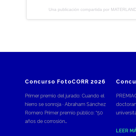
Una publicación compartida por MATERLAND
Concurso FotoCORR 2026
Concu
Primer premio del jurado: Cuando el
PREMIAC
hierro se sonroja · Abraham Sánchez
doctora
Romero Primer premio público: “50
universi
años de corrosión…
LEER M