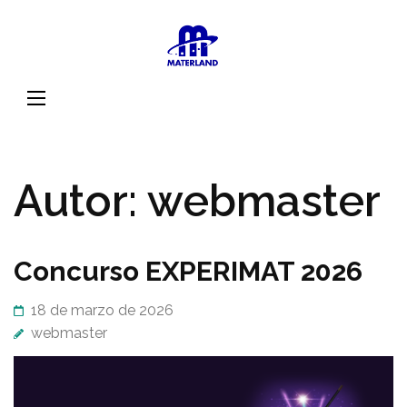
Saltar
al
Materland ·
Ciencia, Ingeniería y
contenido
Acercándo
Tecnología de
(presiona
al maravill
Materiales
la
mundo de l
tecla
materiales
Intro)
Autor:
webmaster
Concurso EXPERIMAT 2026
18 de marzo de 2026
webmaster