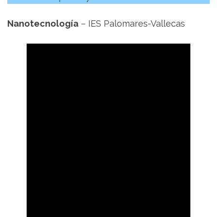
Nanotecnología
– IES Palomares-Vallecas