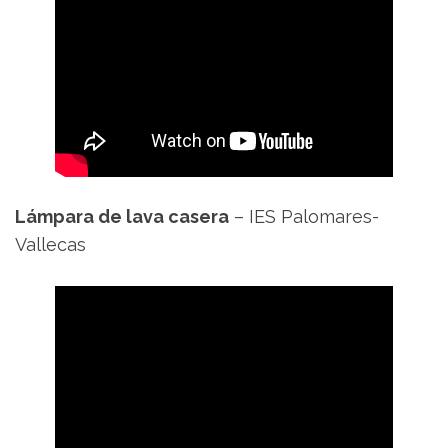
Lámpara de lava casera
– IES Palomares-
Vallecas