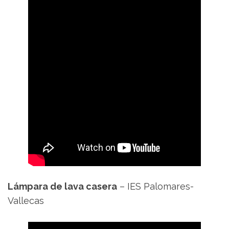
Lámpara de lava casera
– IES Palomares-
Vallecas